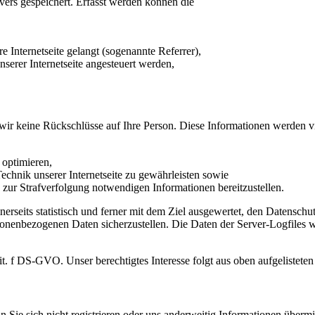
vers gespeichert. Erfasst werden können die
e Internetseite gelangt (sogenannte Referrer),
serer Internetseite angesteuert werden,
wir keine Rückschlüsse auf Ihre Person. Diese Informationen werden v
 optimieren,
echnik unserer Internetseite zu gewährleisten sowie
 zur Strafverfolgung notwendigen Informationen bereitzustellen.
erseits statistisch und ferner mit dem Ziel ausgewertet, den Datensch
ersonenbezogenen Daten sicherzustellen. Die Daten der Server-Logfiles
 lit. f DS-GVO. Unser berechtigtes Interesse folgt aus oben aufgeliste
 Sie sich nicht registrieren oder uns anderweitig Informationen übermi