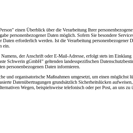
 Person" einen Überblick über die Verarbeitung Ihrer personenbezogen
ingabe personenbezogener Daten möglich. Sofern Sie besondere Service
aten erforderlich werden. Ist die Verarbeitung personenbezogener Dat
n ein.
s Namens, der Anschrift oder E-Mail-Adresse, erfolgt stets im Einkl
nste Schwerin gGmbH" geltenden landesspezifischen Datenschutzbesti
ten personenbezogenen Daten informieren.
sche und organisatorische Maßnahmen umgesetzt, um einen möglichst lüc
ierte Datenübertragungen grundsätzlich Sicherheitslücken aufweisen, 
ternativen Wegen, beispielsweise telefonisch oder per Post, an uns zu ü