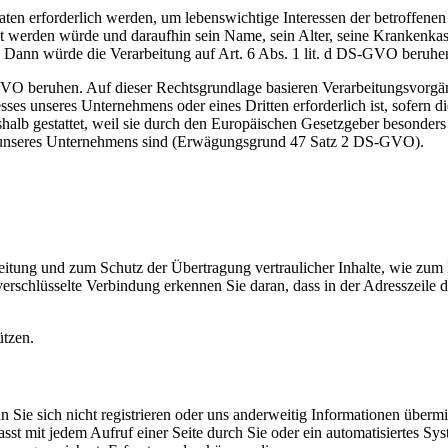
ten erforderlich werden, um lebenswichtige Interessen der betroffenen
tzt werden würde und daraufhin sein Name, sein Alter, seine Krankenkas
 Dann würde die Verarbeitung auf Art. 6 Abs. 1 lit. d DS-GVO beruhe
-GVO beruhen. Auf dieser Rechtsgrundlage basieren Verarbeitungsvorgä
ses unseres Unternehmens oder eines Dritten erforderlich ist, sofern d
alb gestattet, weil sie durch den Europäischen Gesetzgeber besonders 
e unseres Unternehmens sind (Erwägungsgrund 47 Satz 2 DS-GVO).
eitung und zum Schutz der Übertragung vertraulicher Inhalte, wie zum 
schlüsselte Verbindung erkennen Sie daran, dass in der Adresszeile des
ützen.
 Sie sich nicht registrieren oder uns anderweitig Informationen übermi
erfasst mit jedem Aufruf einer Seite durch Sie oder ein automatisiertes