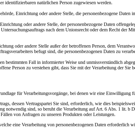
der identifizierbaren natürlichen Person zugewiesen werden.
, Behörde, Einrichtung oder andere Stelle, die personenbezogene Daten i
, Einrichtung oder andere Stelle, der personenbezogene Daten offengele
n Untersuchungsauftrags nach dem Unionsrecht oder dem Recht der Mitg
inrichtung oder andere Stelle außer der betroffenen Person, dem Verantw
tragsverarbeiters befugt sind, die personenbezogenen Daten zu verarbe
r den bestimmten Fall in informierter Weise und unmissverständlich ab
offene Person zu verstehen gibt, dass Sie mit der Verarbeitung der Sie
undlage für Verarbeitungsvorgänge, bei denen wir eine Einwilligung f
ags, dessen Vertragspartei Sie sind, erforderlich, wie dies beispielswei
g notwendig sind, so beruht die Verarbeitung auf Art. 6 Abs. 1 lit. b
 Fällen von Anfragen zu unseren Produkten oder Leistungen.
elche eine Verarbeitung von personenbezogenen Daten erforderlich wird,