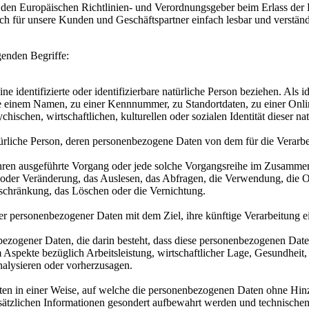
rch den Europäischen Richtlinien- und Verordnungsgeber beim Erlass
uch für unsere Kunden und Geschäftspartner einfach lesbar und verstän
genden Begriffe:
e identifizierte oder identifizierbare natürliche Person beziehen. Als i
wie einem Namen, zu einer Kennnummer, zu Standortdaten, zu einer O
ischen, wirtschaftlichen, kulturellen oder sozialen Identität dieser nat
e natürliche Person, deren personenbezogene Daten von dem für die Vera
erfahren ausgeführte Vorgang oder jede solche Vorgangsreihe im Zusam
 oder Veränderung, das Auslesen, das Abfragen, die Verwendung, die 
nschränkung, das Löschen oder die Vernichtung.
er personenbezogener Daten mit dem Ziel, ihre künftige Verarbeitung 
nenbezogener Daten, die darin besteht, dass diese personenbezogenen Da
Aspekte bezüglich Arbeitsleistung, wirtschaftlicher Lage, Gesundheit, p
nalysieren oder vorherzusagen.
en in einer Weise, auf welche die personenbezogenen Daten ohne Hinzu
sätzlichen Informationen gesondert aufbewahrt werden und technischen