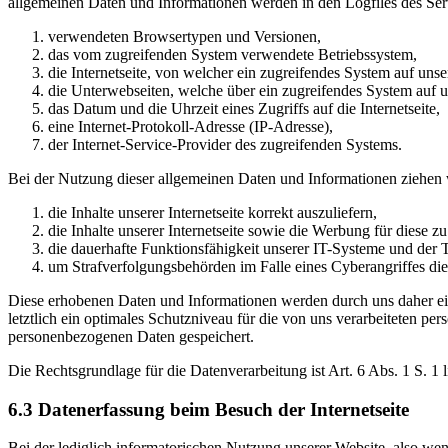
allgemeinen Daten und Informationen werden in den Logfiles des Ser
verwendeten Browsertypen und Versionen,
das vom zugreifenden System verwendete Betriebssystem,
die Internetseite, von welcher ein zugreifendes System auf unser
die Unterwebseiten, welche über ein zugreifendes System auf un
das Datum und die Uhrzeit eines Zugriffs auf die Internetseite,
eine Internet-Protokoll-Adresse (IP-Adresse),
der Internet-Service-Provider des zugreifenden Systems.
Bei der Nutzung dieser allgemeinen Daten und Informationen ziehen 
die Inhalte unserer Internetseite korrekt auszuliefern,
die Inhalte unserer Internetseite sowie die Werbung für diese zu
die dauerhafte Funktionsfähigkeit unserer IT-Systeme und der T
um Strafverfolgungsbehörden im Falle eines Cyberangriffes die
Diese erhobenen Daten und Informationen werden durch uns daher ein
letztlich ein optimales Schutzniveau für die von uns verarbeiteten p
personenbezogenen Daten gespeichert.
Die Rechtsgrundlage für die Datenverarbeitung ist Art. 6 Abs. 1 S. 1
6.3 Datenerfassung beim Besuch der Internetseite
Bei der lediglich informatorischen Nutzung unserer Website, also wenn