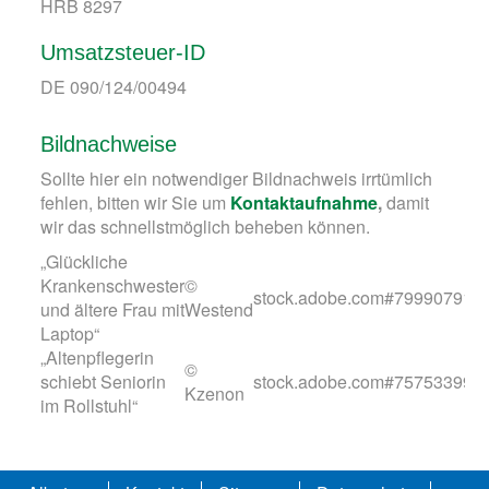
HRB 8297
Umsatzsteuer-ID
DE 090/124/00494
Bildnachweise
Sollte hier ein notwendiger Bildnachweis irrtümlich
fehlen, bitten wir Sie um
Kontaktaufnahme
,
damit
wir das schnellstmöglich beheben können.
„Glückliche
Krankenschwester
©
stock.adobe.com
#79990791
und ältere Frau mit
Westend
Laptop“
„Altenpflegerin
©
schiebt Seniorin
stock.adobe.com
#75753399
Kzenon
im Rollstuhl“