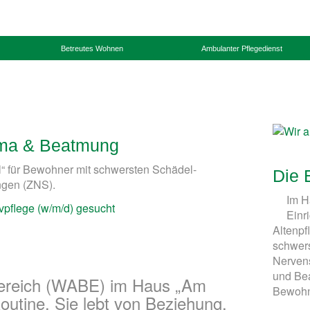
Betreutes Wohnen
Ambulanter Pflegedienst
oma & Beatmung
“ für Bewohner mit schwersten Schädel-
Die 
ngen (ZNS).
Im H
Einr
Altenpf
schwers
Nerven
und Bea
reich (WABE) im Haus „Am
Bewohn
outine. Sie lebt von Beziehung,