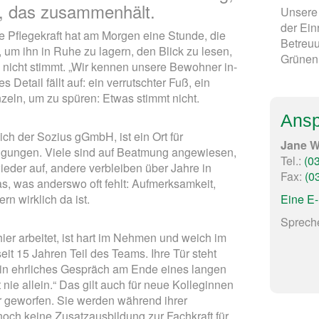
, das zusammenhält.
Unsere 
der Ein
e Pflegekraft hat am Morgen eine Stunde, die
Betreu
 um ihn in Ruhe zu lagern, den Blick zu lesen,
Grünen 
 nicht stimmt. „Wir kennen unsere Bewohner in-
 Detail fällt auf: ein verrutschter Fuß, ein
zeln, um zu spüren: Etwas stimmt nicht.
Ansp
ch der Sozius gGmbH, ist ein Ort für
Jane W
gungen. Viele sind auf Beatmung angewiesen,
Tel.:
(0
der auf, andere verbleiben über Jahre in
Fax:
(0
 was anderswo oft fehlt: Aufmerksamkeit,
rn wirklich da ist.
Eine E-
Spreche
 hier arbeitet, ist hart im Nehmen und weich im
eit 15 Jahren Teil des Teams. Ihre Tür steht
 ein ehrliches Gespräch am Ende eines langen
t nie allein.“ Das gilt auch für neue Kolleginnen
r geworfen. Sie werden während ihrer
och keine Zusatzausbildung zur Fachkraft für