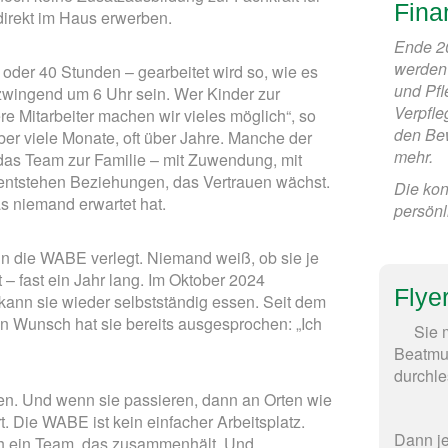
Fina
direkt im Haus erwerben.
Ende 20
werden 
oder 40 Stunden – gearbeitet wird so, wie es
und Pfl
zwingend um 6 Uhr sein. Wer Kinder zur
Verpfle
ere Mitarbeiter machen wir vieles möglich“, so
den Be
über viele Monate, oft über Jahre. Manche der
mehr.
as Team zur Familie – mit Zuwendung, mit
i entstehen Beziehungen, das Vertrauen wächst.
Die kon
s niemand erwartet hat.
persönl
 die WABE verlegt. Niemand weiß, ob sie je
 – fast ein Jahr lang. Im Oktober 2024
Flye
kann sie wieder selbstständig essen. Seit dem
ten Wunsch hat sie bereits ausgesprochen: „Ich
Sie 
Beatmun
durchl
ren. Und wenn sie passieren, dann an Orten wie
. Die WABE ist kein einfacher Arbeitsplatz.
Dann je
rch ein Team, das zusammenhält. Und