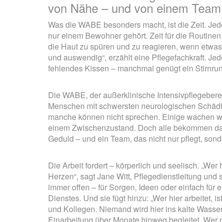
von Nähe – und von einem Team
Was die WABE besonders macht, ist die Zeit. Jed
nur einem Bewohner gehört. Zeit für die Routinen,
die Haut zu spüren und zu reagieren, wenn etwas
und auswendig“, erzählt eine Pflegefachkraft. Jedes
fehlendes Kissen – manchmal genügt ein Stirnrun
Die WABE, der außerklinische Intensivpflegeberei
Menschen mit schwersten neurologischen Schädi
manche können nicht sprechen. Einige wachen wie
einem Zwischenzustand. Doch alle bekommen das,
Geduld – und ein Team, das nicht nur pflegt, sonde
Die Arbeit fordert – körperlich und seelisch. „Wer
Herzen“, sagt Jane Witt, Pflegedienstleitung und s
immer offen – für Sorgen, Ideen oder einfach für
Dienstes. Und sie fügt hinzu: „Wer hier arbeitet, is
und Kollegen. Niemand wird hier ins kalte Wasse
Einarbeitung über Monate hinweg begleitet. Wer n