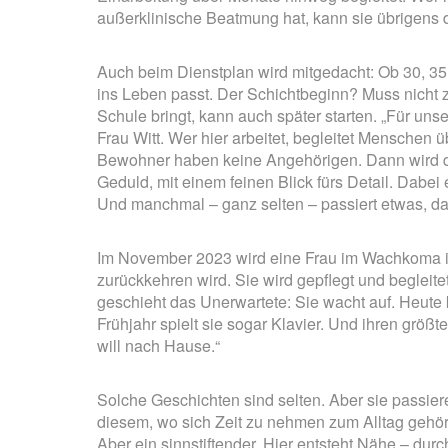
außerklinische Beatmung hat, kann sie übrigens 
Auch beim Dienstplan wird mitgedacht: Ob 30, 35 
ins Leben passt. Der Schichtbeginn? Muss nicht 
Schule bringt, kann auch später starten. „Für uns
Frau Witt. Wer hier arbeitet, begleitet Menschen 
Bewohner haben keine Angehörigen. Dann wird d
Geduld, mit einem feinen Blick fürs Detail. Dabe
Und manchmal – ganz selten – passiert etwas, da
Im November 2023 wird eine Frau im Wachkoma in
zurückkehren wird. Sie wird gepflegt und begleitet
geschieht das Unerwartete: Sie wacht auf. Heute 
Frühjahr spielt sie sogar Klavier. Und ihren größ
will nach Hause.“
Solche Geschichten sind selten. Aber sie passie
diesem, wo sich Zeit zu nehmen zum Alltag gehört
Aber ein sinnstiftender. Hier entsteht Nähe – du